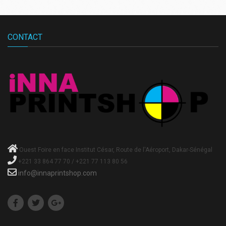
CONTACT
Ouest Foire en face Institut César, Route de l'Aéroport, Dakar-Sénégal
+221 33 864 77 70 / +221 77 113 80 56
info@innaprintshop.com