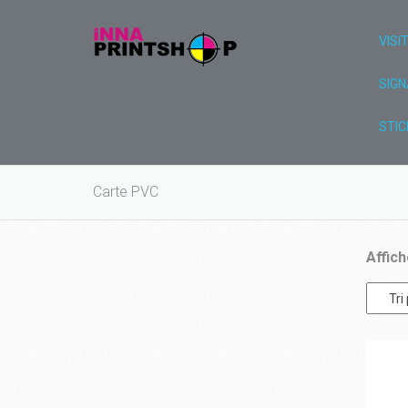
VISI
SIGN
STIC
Carte PVC
Affich