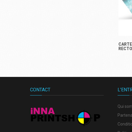
CARTE
RECTO
CONTACT
L’ENT
Qui so
Partena
Conditi