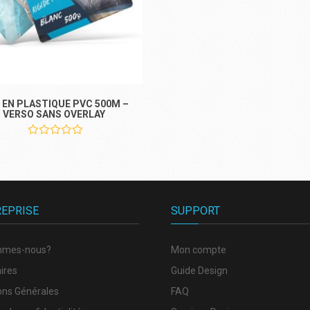
 EN PLASTIQUE PVC 500Μ –
 VERSO SANS OVERLAY
REPRISE
SUPPORT
mmes-nous?
Mon compte
ires
Guide Design
ons Générales
FAQ