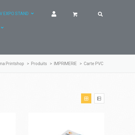
V EXPO STAND
nna Printshop
>
Produits
>
IMPRIMERIE
>
Carte PVC