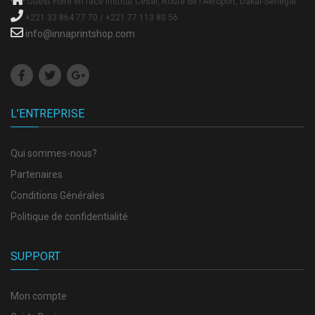
Ouest Foire en face Institut César, Route de l'Aéroport, Dakar-Sénégal
+221 33 864 77 70 / +221 77 113 80 56
info@innaprintshop.com
L’ENTREPRISE
Qui sommes-nous?
Partenaires
Conditions Générales
Politique de confidentialité
SUPPORT
Mon compte