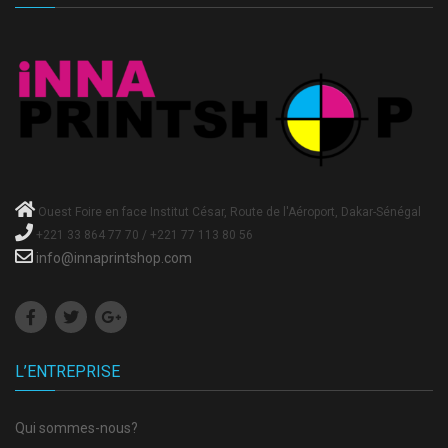
Ouest Foire en face Institut César, Route de l'Aéroport, Dakar-Sénégal
+221 33 864 77 70 / +221 77 113 80 56
info@innaprintshop.com
L’ENTREPRISE
Qui sommes-nous?