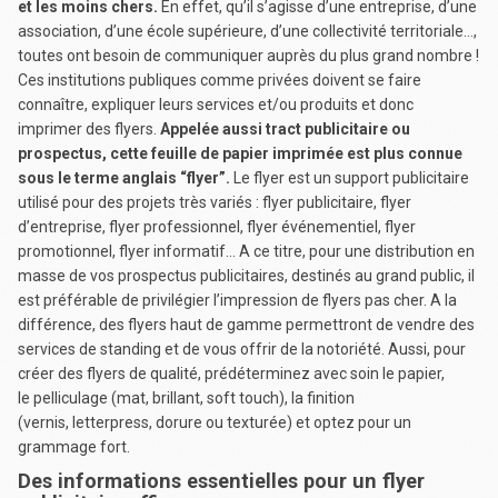
et les moins chers.
En effet, qu’il s’agisse d’une entreprise, d’une
association, d’une école supérieure, d’une collectivité territoriale…,
toutes ont besoin de communiquer auprès du plus grand nombre !
Ces institutions publiques comme privées doivent se faire
connaître, expliquer leurs services et/ou produits et donc
imprimer des flyers.
Appelée aussi tract publicitaire ou
prospectus, cette feuille de papier imprimée est plus connue
sous le terme anglais “flyer”.
Le flyer est un support publicitaire
utilisé pour des projets très variés : flyer publicitaire, flyer
d’entreprise, flyer professionnel, flyer événementiel, flyer
promotionnel, flyer informatif… A ce titre, pour une distribution en
masse de vos prospectus publicitaires, destinés au grand public, il
est préférable de privilégier l’impression de flyers pas cher. A la
différence, des flyers haut de gamme permettront de vendre des
services de standing et de vous offrir de la notoriété. Aussi, pour
créer des flyers de qualité, prédéterminez avec soin le papier,
le pelliculage (mat, brillant, soft touch), la finition
(vernis, letterpress, dorure ou texturée) et optez pour un
grammage fort.
Des informations essentielles pour un flyer