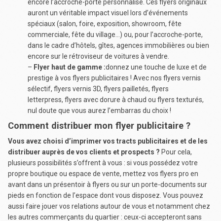
encore l’accroche-porte personnalisé. Ces flyers originaux
auront un véritable impact visuel lors d’événements
spéciaux (salon, foire, exposition, showroom, fête
commerciale, fête du village…) ou, pour l’accroche-porte,
dans le cadre d’hôtels, gîtes, agences immobilières ou bien
encore sur le rétroviseur de voitures à vendre.
–
Flyer haut de gamme :
donnez une touche de luxe et de
prestige à vos flyers publicitaires ! Avec nos flyers vernis
sélectif, flyers vernis 3D, flyers pailletés, flyers
letterpress, flyers avec dorure à chaud ou flyers texturés,
nul doute que vous aurez l’embarras du choix !
Comment distribuer mon flyer publicitaire ?
Vous avez choisi d’imprimer vos tracts publicitaires et de les
distribuer auprès de vos clients et prospects ?
Pour cela,
plusieurs possibilités s’offrent à vous : si vous possédez votre
propre boutique ou espace de vente, mettez vos flyers pro en
avant dans un présentoir à flyers ou sur un porte-documents sur
pieds en fonction de l’espace dont vous disposez. Vous pouvez
aussi faire jouer vos relations autour de vous et notamment chez
les autres commerçants du quartier : ceux-ci accepteront sans