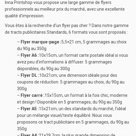
Inna Printshop vous propose une large gamme de flyers
professionnels au meilleur prix du marché, avec une excellente
qualité d’impression.
Vous êtes à la recherche d’un flyer pas cher ? Dans notre gamme
de tracts publicitaires Standards, 6 formats vous sont proposés :
–
Flyer marque-page :
5,5×21 cm, 5 grammages au choix
du 90g au 350g
–
Flyer A6 :
10x15cm, un format carte postale idéal si vous
avez peu d’informations à diffuser. 5 grammages
disponibles, du 90g au 300g
–
Flyer DL :
10x21cm, une dimension idéale pour des
coupons de réduction. 5 grammages au choix, du 90g au
300g
–
Flyer carré :
15x15cm, un format à la fois chic, moderne
et design ! Disponible en 5 grammages, du 90g au 350g
–
Flyer A5 :
15x21cm, un des standards du marché, l’idéal
pour un mélange visuel/texte équilibré. Nous vous
proposons ce tract publicitaire en 5 grammages, du 90g au
350g
–
Flyer A4 :
21×29,7cm, la plus grande dimension de