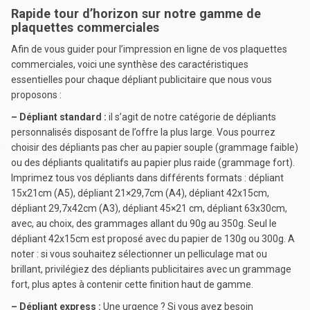
Rapide tour d’horizon sur notre gamme de
plaquettes commerciales
Afin de vous guider pour l’impression en ligne de vos plaquettes
commerciales, voici une synthèse des caractéristiques
essentielles pour chaque dépliant publicitaire que nous vous
proposons :
– Dépliant standard :
il s’agit de notre catégorie de dépliants
personnalisés disposant de l’offre la plus large. Vous pourrez
choisir des dépliants pas cher au papier souple (grammage faible)
ou des dépliants qualitatifs au papier plus raide (grammage fort).
Imprimez tous vos dépliants dans différents formats : dépliant
15x21cm (A5), dépliant 21×29,7cm (A4), dépliant 42x15cm,
dépliant 29,7x42cm (A3), dépliant 45×21 cm, dépliant 63x30cm,
avec, au choix, des grammages allant du 90g au 350g. Seul le
dépliant 42x15cm est proposé avec du papier de 130g ou 300g. A
noter : si vous souhaitez sélectionner un pelliculage mat ou
brillant, privilégiez des dépliants publicitaires avec un grammage
fort, plus aptes à contenir cette finition haut de gamme.
– Dépliant express :
Une urgence ? Si vous avez besoin