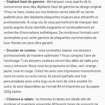
– Dépliant haut de gamme :
démarquez-vous auprès de la
concurrence avec des dépliants haut de gamme au design original
! Pour ce faire, misez sur nos finitions vernis sélectif ou vernis
paillette pour des dépliants plaquettes toujours plus attractifs et
professionnels. A coup sûr, ils vous permettront de marquer des
points auprès d’une clientèle exigeante et continuellement en
recherche d’innovations esthétiques. De nombreux formats sont
accessibles pour cette gamme de plaquettes commerciales de
luxe. Rendu nec plus ultra garanti.
– Dossier en couleur :
vous souhaitez classer vos dossiers
professionnels de manière optimisée ? Vous comptez faire de
l’archivage ? Les dossiers couleurs seront des alliés de taille pour
vous y retrouver. Nous vous les proposons en bleu, vert, orange,
jaune, rose et rouge. Créez-les avec une impression monochrome
noire en recto ou recto/verso. Ils seront parfaits une fois
personnalisés avec votre logo ou le nom de votre société. En
outre, ils sont disponibles au format A4 et imprimés sur du papier
250g satiné.
– Chemise à rabats :
la chemise à rabats est idéale afin de
protéger et maintenir ensemble différents types de supports de