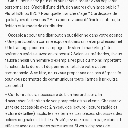
– Cible :
définissez pour quel public vous réalisez vos dépliants
personnalisés. S’agit-il d’une diffusion auprès d’un large public ?
Plutôt B2B ou B2C ? Pour quelle tranche d’âge ? Qui dispose de
quels types de revenus ? Vous pourrez ainsi définir le contenu, la
finition et le mode de distribution.
– Occasion :
pour une distribution quotidienne dans votre agence
? Une participation comme exposant dans un salon professionnel
? Un tractage pour une campagne de street-marketing ? Une
opération spéciale avec envoi postal ? Selon les méthodes, il vous
faudra choisir un nombre d’exemplaires plus ou moins important,
fonction de la durée et du périmètre total de votre action
commerciale. A ce titre, nous vous proposons des prix dégressifs
pour vous permettre de communiquer toute l’année à prix ultra
compétitif.
– Contenu :
il sera nécessaire de bien hiérarchiser afin
d’accrocher l’attention de vos prospects et/ou clients. Choisissez
un texte accessible avec 2 niveaux de lecture (lecture rapide et
lecture détaillée). Explicitez les termes complexes, choisissez des
polices originales et lisibles. Privilégiez une mise en page claire et
efficace avec des images percutantes. Si vous disposez de