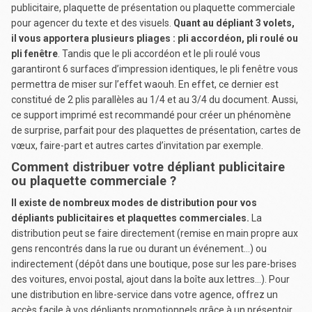
publicitaire, plaquette de présentation ou plaquette commerciale
pour agencer du texte et des visuels.
Quant au dépliant 3 volets,
il vous apportera plusieurs pliages : pli accordéon, pli roulé ou
pli fenêtre
. Tandis que le pli accordéon et le pli roulé vous
garantiront 6 surfaces d’impression identiques, le pli fenêtre vous
permettra de miser sur l’effet waouh. En effet, ce dernier est
constitué de 2 plis parallèles au 1/4 et au 3/4 du document. Aussi,
ce support imprimé est recommandé pour créer un phénomène
de surprise, parfait pour des plaquettes de présentation, cartes de
vœux, faire-part et autres cartes d’invitation par exemple.
Comment distribuer votre dépliant publicitaire
ou plaquette commerciale ?
Il existe de nombreux modes de distribution pour vos
dépliants publicitaires et plaquettes commerciales.
La
distribution peut se faire directement (remise en main propre aux
gens rencontrés dans la rue ou durant un événement…) ou
indirectement (dépôt dans une boutique, pose sur les pare-brises
des voitures, envoi postal, ajout dans la boîte aux lettres…). Pour
une distribution en libre-service dans votre agence, offrez un
accès facile à vos dépliants promotionnels grâce à un présentoir