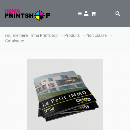
You are here:
Inna Printshop
>
Produits
>
Non Classé
>
Catalogue