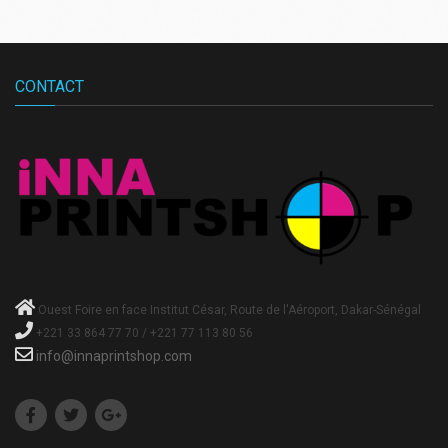
CONTACT
Ouest Foire en face Institut César, Route de l'Aéroport, Dakar-Sénégal
+221 33 864 77 70 / +221 77 113 80 56
info@innaprintshop.com