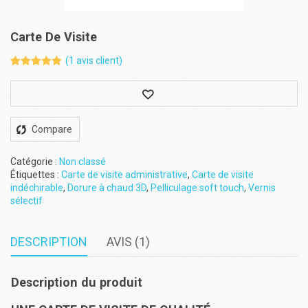
Carte De Visite
(
1
avis client)
Noté
1
5.00
sur 5
Wishlist
basé sur
notation
client
Compare
Catégorie :
Non classé
Étiquettes :
Carte de visite administrative
,
Carte de visite
indéchirable
,
Dorure à chaud 3D
,
Pelliculage soft touch
,
Vernis
sélectif
DESCRIPTION
AVIS (1)
Description du produit